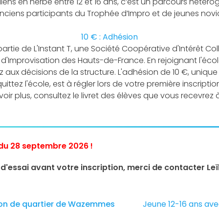
ns en herbe entre 12 et 16 ans, c’est un parcours hétér
nciens participants du Trophée d’Impro et de jeunes novi
10 € : Adhésion
rtie de L'Instant T, une Société Coopérative d'Intérêt Colle
 d'Improvisation des Hauts-de-France. En rejoignant l'éco
aux décisions de la structure. L'adhésion de 10 €, unique 
uittez l'école, est à régler lors de votre première inscriptio
oir plus, consultez le livret des élèves que vous recevrez à
 du 28 septembre 2026 !
essai avant votre inscription, merci de contacter Leïl
ison de quartier de Wazemmes
Jeune 12-16 ans av