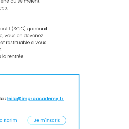
ogène où se mêlent
ces.
ctif (SCIC) qui réunit
le, vous en devenez
et restituable si vous
n.
 la rentrée.
a :
leila@improacademy.fr
ec Karim
Je m'inscris